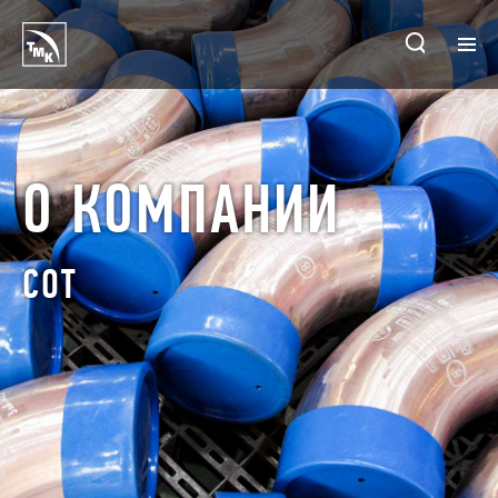
ГЛАВНАЯ
ПРЕДПРИЯТИЯ
О КОМПАНИИ
О КОМПАНИИ
СОТ
ПРОИЗВОДСТВО
ПРОДУКЦИЯ
КОНТАКТЫ
НОВОСТИ